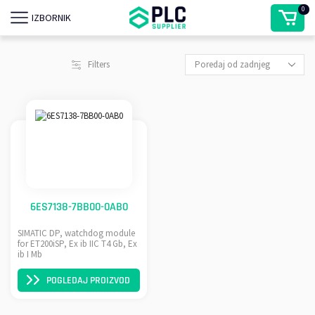
0
IZBORNIK
Filters
6ES7138-7BB00-0AB0
SIMATIC DP, watchdog module
for ET200iSP, Ex ib IIC T4 Gb, Ex
ib I Mb
POGLEDAJ PROIZVOD