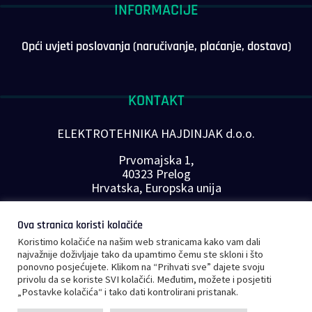
INFORMACIJE
Opći uvjeti poslovanja (naručivanje, plaćanje, dostava)
KONTAKT
ELEKTROTEHNIKA HAJDINJAK d.o.o.
Prvomajska 1,
40323 Prelog
Hrvatska, Europska unija
Telefon: +385 40 646-560
Ova stranica koristi kolačiće
E-mail:
info@plc-supplier.eu
Koristimo kolačiće na našim web stranicama kako vam dali
PRATITE NAS NA DRUŠTVENIM MREŽAMA
najvažnije doživljaje tako da upamtimo čemu ste skloni i što
ponovno posjećujete. Klikom na “Prihvati sve” dajete svoju
privolu da se koriste SVI kolačići. Međutim, možete i posjetiti
„Postavke kolačića“ i tako dati kontrolirani pristanak.