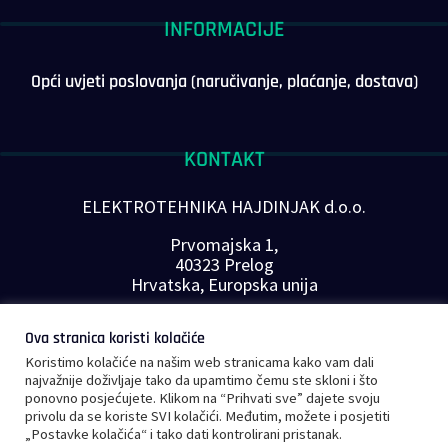
INFORMACIJE
Opći uvjeti poslovanja (naručivanje, plaćanje, dostava)
KONTAKT
ELEKTROTEHNIKA HAJDINJAK d.o.o.
Prvomajska 1,
40323 Prelog
Hrvatska, Europska unija
Telefon: +385 40 646-560
Ova stranica koristi kolačiće
E-mail:
info@plc-supplier.eu
Koristimo kolačiće na našim web stranicama kako vam dali
PRATITE NAS NA DRUŠTVENIM MREŽAMA
najvažnije doživljaje tako da upamtimo čemu ste skloni i što
ponovno posjećujete. Klikom na “Prihvati sve” dajete svoju
privolu da se koriste SVI kolačići. Međutim, možete i posjetiti
„Postavke kolačića“ i tako dati kontrolirani pristanak.