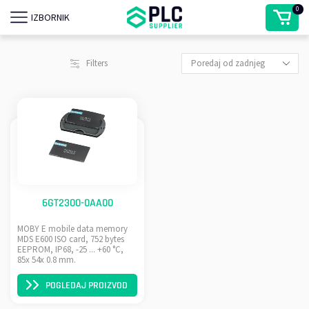
0
IZBORNIK
Filters
6GT2300-0AA00
MOBY E mobile data memory
MDS E600 ISO card, 752 bytes
EEPROM, IP68, -25 ... +60 °C,
85x 54x 0.8 mm.
POGLEDAJ PROIZVOD