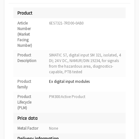
Product
Article
6ES7321-7RD00-0AB0
Number
(Market
Facing
Number)
Product
SIMATIC S7, digital input SM 321, isolated, 4
Description
DI; 24 V DC, NAMUR/DIN 19234, for signals
from the hazardous area, diagnostics-
capable, PTB tested
Product
Ex digital input modules
family
Product
PM300:Active Product
Lifecycle
(PLM)
Price data
Metal Factor
None
Delivery information